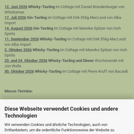
12. Juni 2026
Whisky-Tasting
im Cottage mit Daniel Brandenburger von
Whiskymax
17. Juli 2026
Gin-Tasting
im Cottage mit Dirk Ehlig-MacLeod von Alba
Import
14. August 2026
Gin-Tasting
im Cottage mit Mareike Spitzer von Irish
Spirits
11. September 2026
Whisky-Tasting
im Cottage mit Dirk Ehlig-MacLeod
von Alba Import
2. Oktober 2026
Whisky-Tasting
im Cottage mit Mareike Spitzer von Irish
Spirits
23. und 24. Oktober 2026
Whisky-Tasting und Dinner
Wochenende mit
Jon Wells
30. Oktober 2026
Whisky-Tasting
im Cottage mit Pierre Kruff von Bacardi
Messe-Termine:
29. und 30. Mai 2026
3. Lautrer Whisky Days in der BBS I / Schulzentrum
Nord
Diese Webseite verwendet Cookies und andere
5. September 2026
1. Lautrer Gin Messe bei der Siedlergemeinschaft
Technologien
Lothringer Dell e.V.
Wir verwenden Cookies und ähnliche Technologien, auch von
Drittanbietern, um die ordentliche Funktionsweise der Website zu