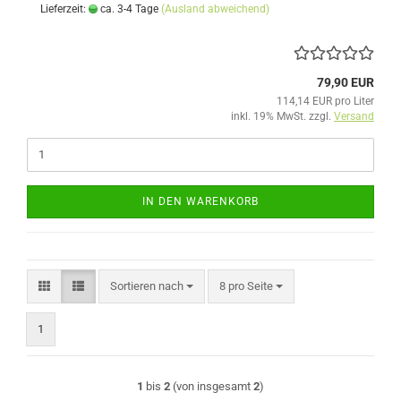
Lieferzeit:
ca. 3-4 Tage
(Ausland abweichend)
79,90 EUR
114,14 EUR pro Liter
inkl. 19% MwSt. zzgl.
Versand
IN DEN WARENKORB
Sortieren nach
pro Seite
Sortieren nach
8 pro Seite
1
1
bis
2
(von insgesamt
2
)