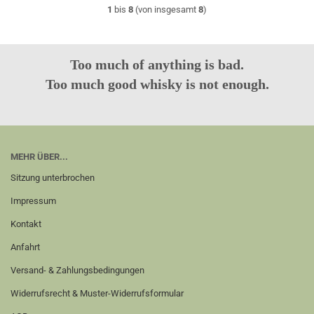
1
bis
8
(von insgesamt
8
)
Too much of anything is bad.
Too much good whisky is not enough.
MEHR ÜBER...
Sitzung unterbrochen
Impressum
Kontakt
Anfahrt
Versand- & Zahlungsbedingungen
Widerrufsrecht & Muster-Widerrufsformular