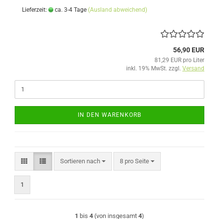
Lieferzeit:
ca. 3-4 Tage
(Ausland abweichend)
56,90 EUR
81,29 EUR pro Liter
inkl. 19% MwSt. zzgl.
Versand
IN DEN WARENKORB
Sortieren nach
pro Seite
Sortieren nach
8 pro Seite
1
1
bis
4
(von insgesamt
4
)