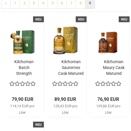
«
1
2
3
4
5
6
7
8
9
NEU
NEU
NEU
Kilchoman
Kilchoman
Kilchoman
Batch
Sauternes
Maury Cask
Strength
Cask Matured
Matured
Vollfassreifung
Vollfassreifung
- Limited
Edition 2026
79,90 EUR
89,90 EUR
76,90 EUR
114,14 EUR pro
128,43 EUR pro
109,86 EUR pro
Liter
Liter
Liter
NEU