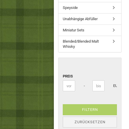
Speyside
Unabhängige Abfüller
Miniatur Sets
Blended/Blended Malt
Whisky
PREIS
PREIS
Preis bis
-
EUR
FILTERN
ZURÜCKSETZEN