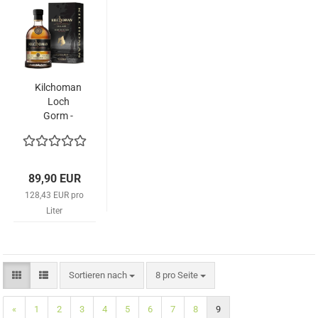
Kilchoman
Loch
Gorm -
Edition
2023
89,90 EUR
128,43 EUR pro
Liter
Sortieren nach
pro Seite
Sortieren nach
8 pro Seite
«
1
2
3
4
5
6
7
8
9