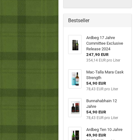
Bestseller
Ardbeg 17 Jahre
Committee Exclusive
Release 2024
247,90 EUR
354,14 EUR pro Liter
Mac-Talla Mara Cask
Strength
54,90 EUR
78,43 EUR pro Liter
Bunnahabhain 12
Jahre
54,90 EUR
78,43 EUR pro Liter
Ardbeg Ten 10 Jahre
49,90 EUR