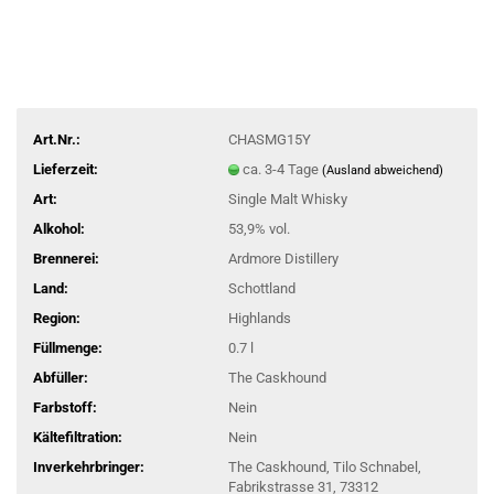
Art.Nr.:
CHASMG15Y
Lieferzeit:
ca. 3-4 Tage
(Ausland abweichend)
Art:
Single Malt Whisky
Alkohol:
53,9% vol.
Brennerei:
Ardmore Distillery
Land:
Schottland
Region:
Highlands
Füllmenge:
0.7 l
Abfüller:
The Caskhound
Farbstoff:
Nein
Kältefiltration:
Nein
Inverkehrbringer:
The Caskhound, Tilo Schnabel,
Fabrikstrasse 31, 73312