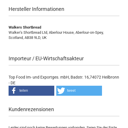
Hersteller Informationen
Walkers Shortbread
Walker’s Shortbread Ltd, Aberlour House, Aberlour-on-Spey,
Scotland, AB38 9LD, UK
Importeur / EU-Wirtschaftsakteur
Top Food Im- und Exportges. mbH, Badstr. 16,74072 Heilbronn
- DE
teilen
tweet
Kundenrezensionen
Leider sind noch keine Bewertungen vorhanden. Seien Sie der Erste,