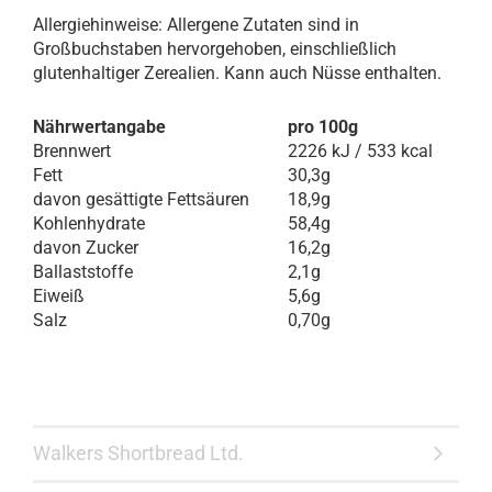
Allergiehinweise: Allergene Zutaten sind in
Großbuchstaben hervorgehoben, einschließlich
glutenhaltiger Zerealien. Kann auch Nüsse enthalten.
Nährwertangabe
pro 100g
Brennwert
2226 kJ / 533 kcal
Fett
30,3g
davon gesättigte Fettsäuren
18,9g
Kohlenhydrate
58,4g
davon Zucker
16,2g
Ballaststoffe
2,1g
Eiweiß
5,6g
Salz
0,70g
Walkers Shortbread Ltd.