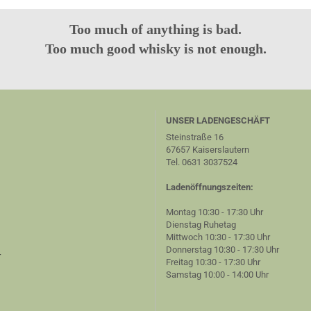
Too much of anything is bad.
Too much good whisky is not enough.
UNSER LADENGESCHÄFT
Steinstraße 16
67657 Kaiserslautern
Tel. 0631 3037524
Ladenöffnungszeiten:
Montag 10:30 - 17:30 Uhr
Dienstag Ruhetag
Mittwoch 10:30 - 17:30 Uhr
Donnerstag 10:30 - 17:30 Uhr
r
Freitag 10:30 - 17:30 Uhr
Samstag 10:00 - 14:00 Uhr