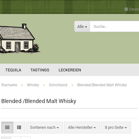
Deuts
Alle
TEQUILA
TASTINGS
LECKEREIEN
»
»
»
Startseite
Whisky
Schottland
Blended/Blended Malt Whisky
Blended /Blended Malt Whisky
Sortieren nach
pro Seite
Sortieren nach
Alle Hersteller
8 pro Seite