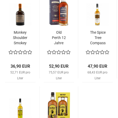
Monkey
Old
The Spice
Shoulder
Perth 12
Tree
Smokey
Jahre
Compass
Monkey
Box
36,90 EUR
52,90 EUR
47,90 EUR
52,71 EUR pro
75,57 EUR pro
68,43 EUR pro
Liter
Liter
Liter