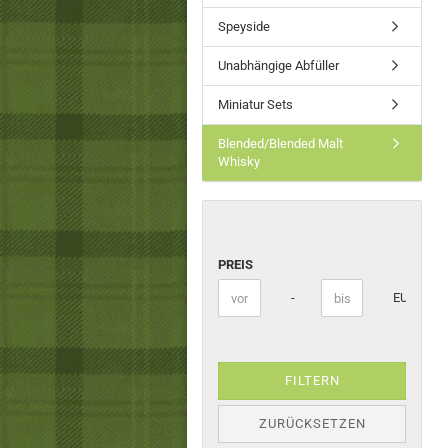
Speyside
Unabhängige Abfüller
Miniatur Sets
Blended/Blended Malt
Whisky
PREIS
PREIS
Preis bis
-
EUR
FILTERN
ZURÜCKSETZEN