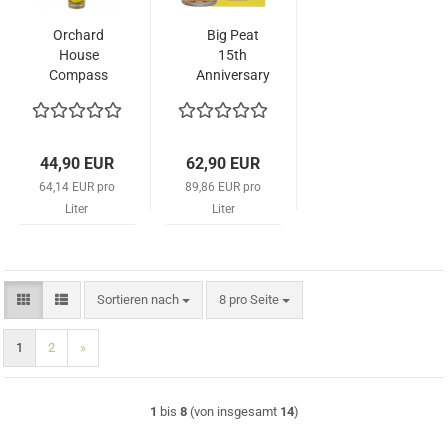
Orchard
Big Peat
House
15th
Compass
Anniversary
Box
Edition
44,90 EUR
62,90 EUR
64,14 EUR pro
89,86 EUR pro
Liter
Liter
Sortieren nach
pro Seite
Sortieren nach
8 pro Seite
1
2
»
1
bis
8
(von insgesamt
14
)