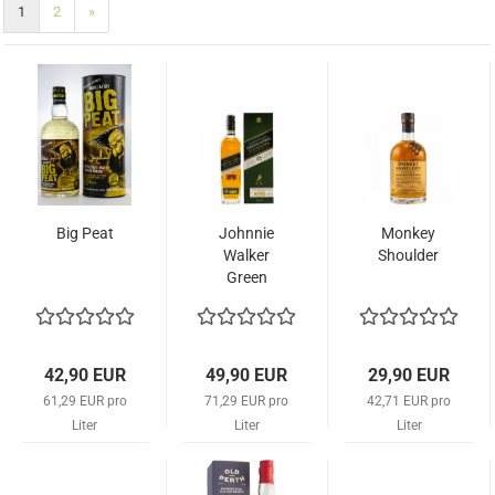
1
2
»
Big Peat
Johnnie
Monkey
Walker
Shoulder
Green
Label 15
Jahre
42,90 EUR
49,90 EUR
29,90 EUR
61,29 EUR pro
71,29 EUR pro
42,71 EUR pro
Liter
Liter
Liter