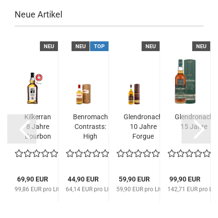
Neue Artikel
P
NEU
NEU
TOP
NEU
NEU
hie
Kilkerran
Benromach
Glendronach
Glendronach
e
8 Jahre
Contrasts:
10 Jahre
15 Jahre
e
Bourbon
High
Forgue
...
Cask
Enzyme 12
Matured...
Jahre...
69,90 EUR
44,90 EUR
59,90 EUR
99,90 EUR
 Liter
99,86 EUR pro Liter
64,14 EUR pro Liter
59,90 EUR pro Liter
142,71 EUR pro Lite