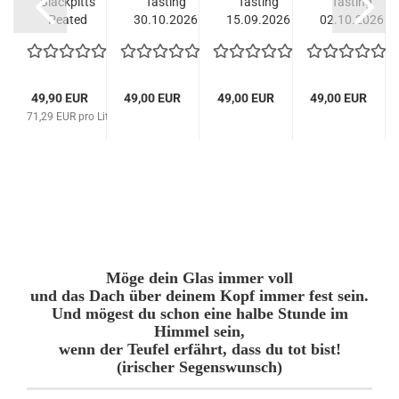
e
Blackpitts
Tasting
Tasting
Tasting
e
Peated
30.10.2026
15.09.2026
02.10.2026
...
Single
- mit Pierre
Arran -
- mit
Malt
Kruff...
Tour mit...
Mareike
Spitzer...
49,90 EUR
49,00 EUR
49,00 EUR
49,00 EUR
 Liter
71,29 EUR pro Liter
Möge dein Glas immer voll
und das Dach über deinem Kopf immer fest sein.
Und mögest du schon eine halbe Stunde im
Himmel sein,
wenn der Teufel erfährt, dass du tot bist!
(irischer Segenswunsch)