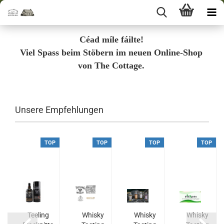
Céad míle fáilte!
Viel Spass beim Stöbern im neuen Online-Shop
von The Cottage.
Unsere Empfehlungen
P
TOP
TOP
TOP
TOP
hie
Teeling
Whisky
Whisky
Whisky