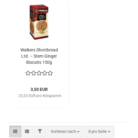
Walkers Shortbread
Ltd. – Stem Ginger
Biscuits 150g
3,50 EUR
23,33 EUR pro Kilogramm
FILTER
Sortieren nach
pro Seite
Sortieren nach
8 pro Seite