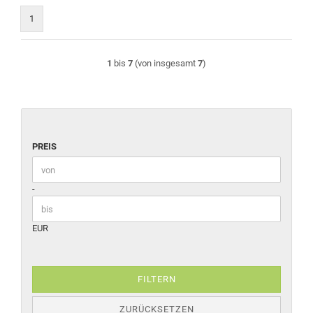
1
1
bis
7
(von insgesamt
7
)
PREIS
PREIS
Preis bis
-
EUR
FILTERN
ZURÜCKSETZEN