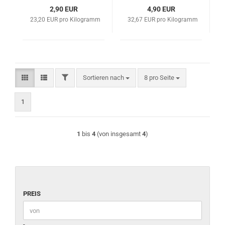
2,90 EUR
4,90 EUR
23,20 EUR pro Kilogramm
32,67 EUR pro Kilogramm
FILTER
Sortieren nach
pro Seite
Sortieren nach
8 pro Seite
1
1
bis
4
(von insgesamt
4
)
PREIS
PREIS
Preis bis
-