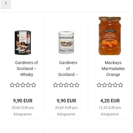
1
Gardiners of
Gardiners
Mackays
Scotland –
of
Marmalades
Whisky
Scotland –
Orange
Fudge
Whisky
Marmalade
„Glenfarclas“
Fudge
with Whisky
250g – Dose
„Edradour“
340g
250g –
9,90 EUR
9,90 EUR
4,20 EUR
Dose
39,60 EUR pro
39,60 EUR pro
12,35 EUR pro
Kilogramm
Kilogramm
Kilogramm