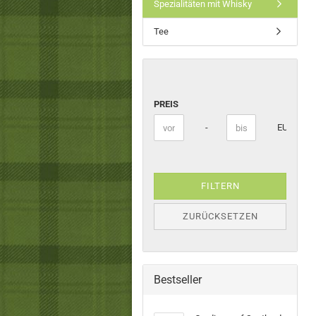
Spezialitäten mit Whisky
Tee
PREIS
PREIS
Preis bis
-
EUR
FILTERN
ZURÜCKSETZEN
Bestseller