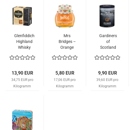
Glenfiddich
Mrs
Gardiners
Highland
Bridges –
of
Whisky
Orange
Scotland
Cake 400g
Marmalade
– Whisky
with
Fudge
Whisky
„Old
340g
Pulteney“
13,90 EUR
5,80 EUR
9,90 EUR
250g –
34,75 EUR pro
17,06 EUR pro
39,60 EUR pro
Dose
Kilogramm
Kilogramm
Kilogramm