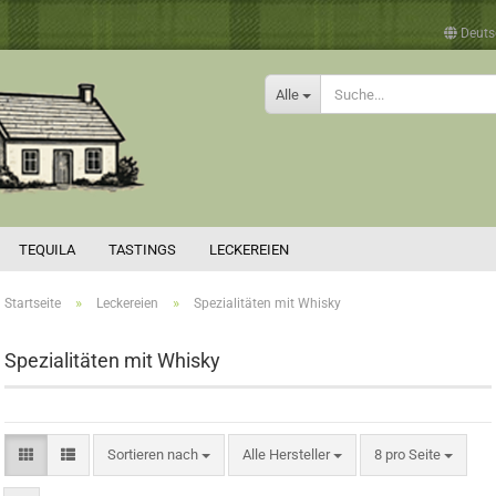
Deuts
Alle
TEQUILA
TASTINGS
LECKEREIEN
»
»
Startseite
Leckereien
Spezialitäten mit Whisky
Spezialitäten mit Whisky
Sortieren nach
pro Seite
Sortieren nach
Alle Hersteller
8 pro Seite