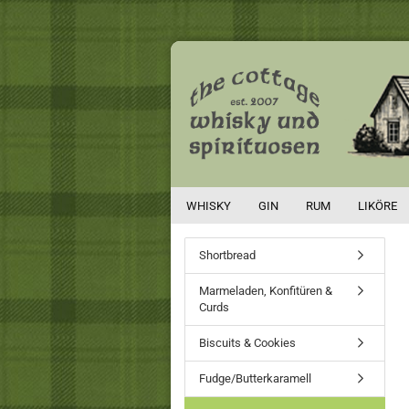
WHISKY
GIN
RUM
LIKÖRE
Shortbread
Marmeladen, Konfitüren &
Curds
Biscuits & Cookies
Fudge/Butterkaramell