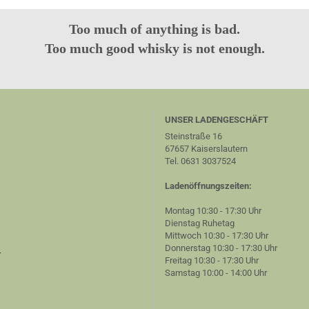
Too much of anything is bad.
Too much good whisky is not enough.
UNSER LADENGESCHÄFT
Steinstraße 16
67657 Kaiserslautern
Tel. 0631 3037524
Ladenöffnungszeiten:
Montag 10:30 - 17:30 Uhr
Dienstag Ruhetag
Mittwoch 10:30 - 17:30 Uhr
Donnerstag 10:30 - 17:30 Uhr
r
Freitag 10:30 - 17:30 Uhr
Samstag 10:00 - 14:00 Uhr