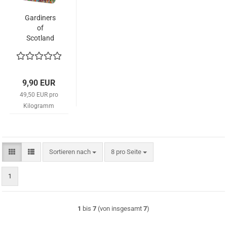
Gardiners
of
Scotland
–
„Hamish
McCoo“
Malt
9,90 EUR
Whisky
49,50 EUR pro
Fudge
Kilogramm
200g –
Dose
Sortieren nach
pro Seite
Sortieren nach
8 pro Seite
1
1
bis
7
(von insgesamt
7
)