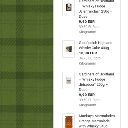
Gardiners of Scotland
– Whisky Fudge
„Glenfarclas“ 250g –
Dose
9,90 EUR
39,60 EUR pro
Kilogramm
Glenfiddich Highland
Whisky Cake 400g
13,90 EUR
34,75 EUR pro
Kilogramm
Gardiners of Scotland
– Whisky Fudge
„Edradour“ 250g –
Dose
9,90 EUR
39,60 EUR pro
Kilogramm
Mackays Marmalades
Orange Marmalade
with Whisky 340g