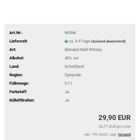
Art.Nr.:
MONK
Lieferzeit:
ca. 3-4 Tage
(Ausland abweichend)
Art:
Blended Malt Whisky
Alkohol:
40% vol.
Land:
Schottland
Region:
Speyside
Füllmenge:
0.7 l
Farbstoff:
Ja
Kältefiltration:
Ja
29,90 EUR
42,71 EUR pro Liter
inkl. 19% MwSt. zzgl.
Versand