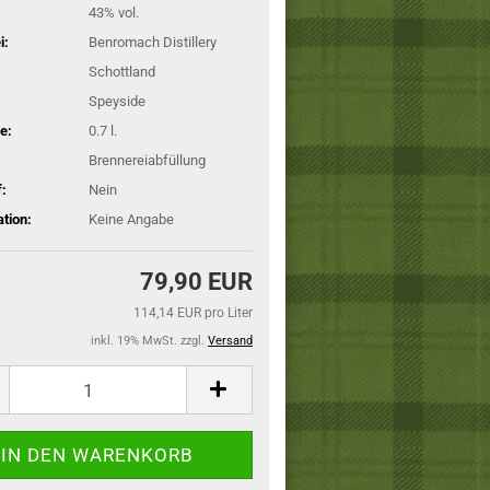
43% vol.
i:
Benromach Distillery
Schottland
Speyside
e:
0.7 l.
Brennereiabfüllung
:
Nein
ation:
Keine Angabe
79,90 EUR
114,14 EUR pro Liter
inkl. 19% MwSt. zzgl.
Versand