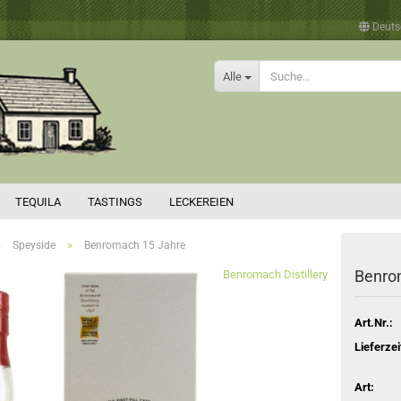
Deuts
Alle
TEQUILA
TASTINGS
LECKEREIEN
»
»
Speyside
Benromach 15 Jahre
Benro
Benromach Distillery
Art.Nr.:
Lieferzei
Art: