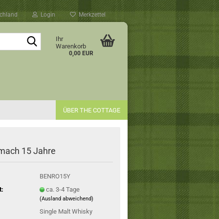
chland
Login
Merkzettel
Suche...
Ihr
Warenkorb
0,00 EUR
ÜBER THE COTTAGE
mach 15 Jahre
BENRO15Y
t:
ca. 3-4 Tage
(Ausland abweichend)
Single Malt Whisky