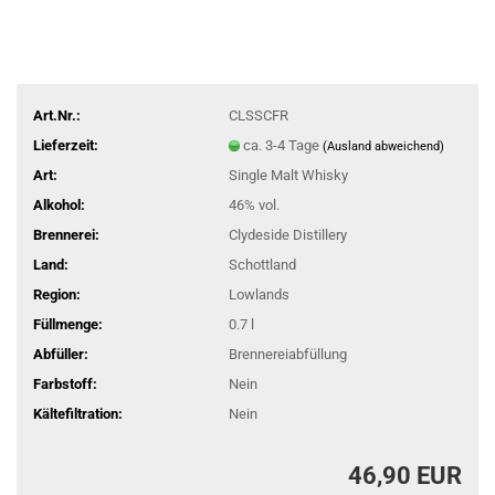
Art.Nr.:
CLSSCFR
Lieferzeit:
ca. 3-4 Tage
(Ausland abweichend)
Art:
Single Malt Whisky
Alkohol:
46% vol.
Brennerei:
Clydeside Distillery
Land:
Schottland
Region:
Lowlands
Füllmenge:
0.7 l
Abfüller:
Brennereiabfüllung
Farbstoff:
Nein
Kältefiltration:
Nein
46,90 EUR