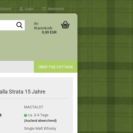
chland
Login
Merkzettel
Suche...
Ihr
Warenkorb
0,00 EUR
ÜBER THE COTTAGE
lla Strata 15 Jahre
MACTALST
t:
ca. 3-4 Tage
(Ausland abweichend)
Single Malt Whisky