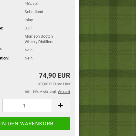
46% vol.
Schottland
Islay
e:
0.7 l
Morrison Scotch
Whisky Distillers
:
Nein
ation:
Nein
74,90 EUR
107,00 EUR pro Liter
inkl. 19% MwSt. zzgl.
Versand