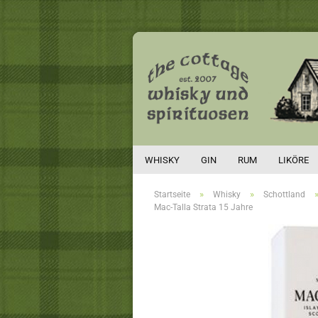
WHISKY
GIN
RUM
LIKÖRE
»
»
Startseite
Whisky
Schottland
Mac-Talla Strata 15 Jahre