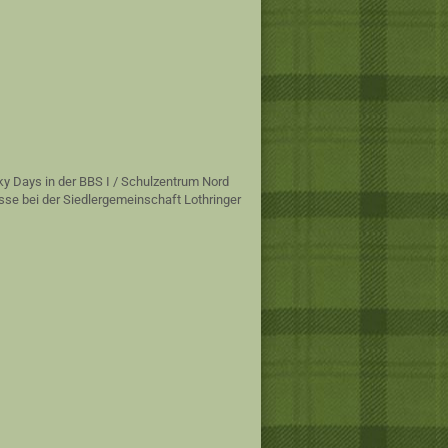
ky Days in der BBS I / Schulzentrum Nord
sse bei der Siedlergemeinschaft Lothringer