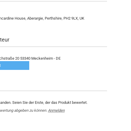
incardine House, Aberargie, Perthshire, PH2 9LX, UK
teur
schstraße 20 53340 Meckenheim - DE
t
nden. Seien Sie der Erste, der das Produkt bewertet.
ewertung abgeben zu können.
Anmelden