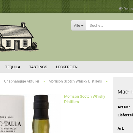
Deuts
Alle
TEQUILA
TASTINGS
LECKEREIEN
»
»
»
Unabhängige Abfüller
Morrison Scotch Whisky Distillers
Mac-Ta
Morrison Scotch Whisky
Distillers
Art.Nr.:
Lieferzei
Art: