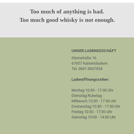
Too much of anything is bad.
Too much good whisky is not enough.
UNSER LADENGESCHÄFT
Steinstraße 16
67657 Kaiserslautern
Tel. 0631 3037524
Ladenöffnungszeiten:
Montag 10:30 - 17:30 Uhr
Dienstag Ruhetag
Mittwoch 10:30 - 17:30 Uhr
Donnerstag 10:30 - 17:30 Uhr
r
Freitag 10:30 - 17:30 Uhr
Samstag 10:00 - 14:00 Uhr