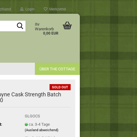
chland
Login
Merkzettel
Suche...
Ihr
Warenkorb
0,00 EUR
ÜBER THE COTTAGE
SOLD OUT
yne Cask Strength Batch
10
GLGOCS
t:
ca. 3-4 Tage
(Ausland abweichend)