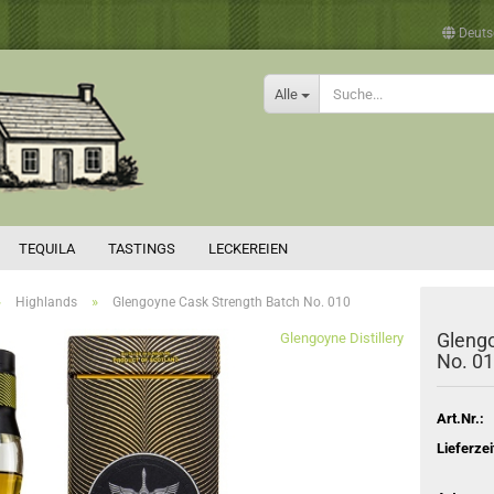
Deuts
Alle
TEQUILA
TASTINGS
LECKEREIEN
»
»
Highlands
Glengoyne Cask Strength Batch No. 010
Glengo
Glengoyne Distillery
No. 0
Art.Nr.:
Lieferzei