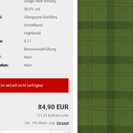
Single Malt Whisky
59,5% vol.
i:
Glengoyne Distillery
Schottland
Highlands
e:
0.7 l
Brennereiabfüllung
:
Nein
ation:
Nein
 ist aktuell nicht verfügbar.
84,90 EUR
121,29 EUR pro Liter
inkl. 19% MwSt. zzgl.
Versand