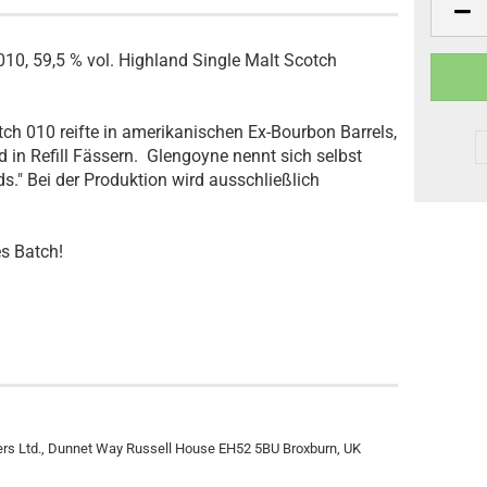
10, 59,5 % vol. Highland Single Malt Scotch
ch 010 reifte in amerikanischen Ex-Bourbon Barrels,
d in Refill Fässern.
Glengoyne nennt sich selbst
ds." Bei der Produktion wird ausschließlich
es Batch!
llers Ltd., Dunnet Way Russell House EH52 5BU Broxburn, UK