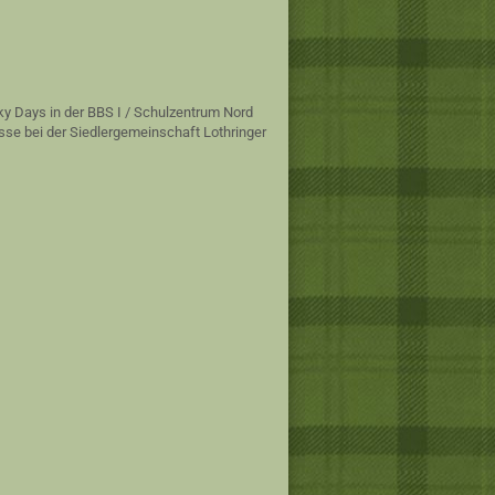
ky Days in der BBS I / Schulzentrum Nord
sse bei der Siedlergemeinschaft Lothringer