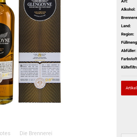
Art:
Alkohol:
Brennere
Land:
Region:
Füllmeng
Abfüller:
Farbstoff
Kältefiltr
Artikel
otes
Die Brennerei