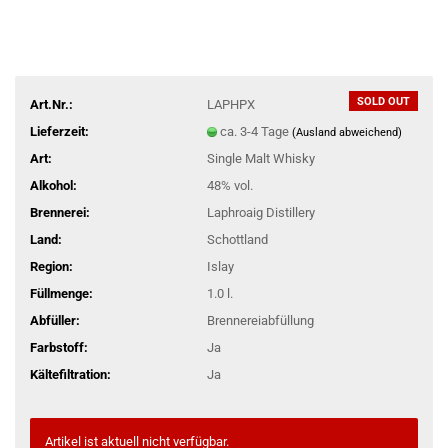
SOLD OUT
Art.Nr.:
LAPHPX
Lieferzeit:
ca. 3-4 Tage
(Ausland abweichend)
Art:
Single Malt Whisky
Alkohol:
48% vol.
Brennerei:
Laphroaig Distillery
Land:
Schottland
Region:
Islay
Füllmenge:
1.0 l.
Abfüller:
Brennereiabfüllung
Farbstoff:
Ja
Kältefiltration:
Ja
Artikel ist aktuell nicht verfügbar.