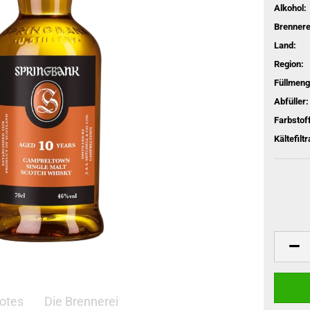
Alkohol:
Brennere
Land:
Region:
Füllmeng
Abfüller:
Farbstoff
Kältefiltr
otes
Die Brennerei