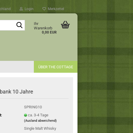
chland
Login
Merkzettel
Suche...
Ihr
Warenkorb
0,00 EUR
ÜBER THE COTTAGE
bank 10 Jahre
SPRING10
t:
ca. 3-4 Tage
(Ausland abweichend)
Single Malt Whisky