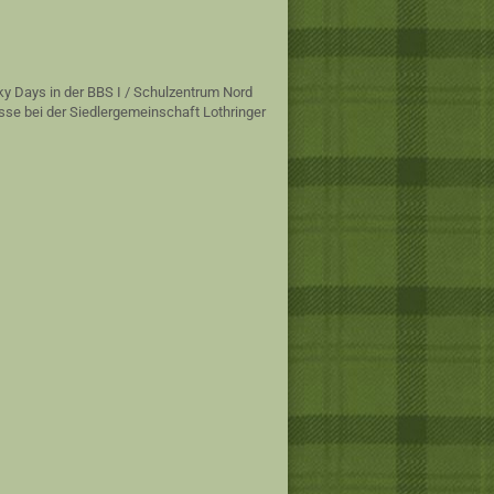
ky Days in der BBS I / Schulzentrum Nord
sse bei der Siedlergemeinschaft Lothringer