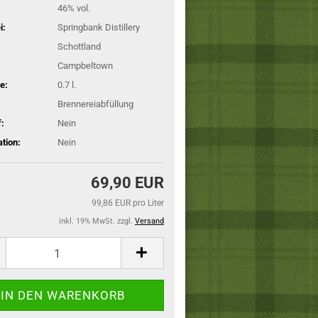
46% vol.
i:
Springbank Distillery
Schottland
Campbeltown
e:
0.7 l.
Brennereiabfüllung
:
Nein
ation:
Nein
69,90 EUR
99,86 EUR pro Liter
inkl. 19% MwSt. zzgl.
Versand