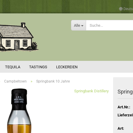
Deuts
Alle
TEQUILA
TASTINGS
LECKEREIEN
»
»
Campbeltown
Springbank 10 Jahre
Spring
Springbank Distillery
Art.Nr.:
Lieferzei
Art: