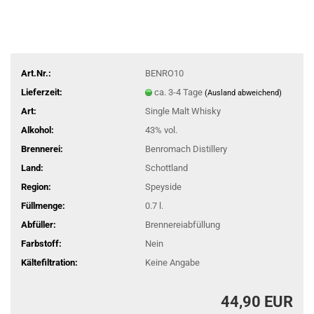
Art.Nr.:
BENRO10
Lieferzeit:
ca. 3-4 Tage
(Ausland abweichend)
Art:
Single Malt Whisky
Alkohol:
43% vol.
Brennerei:
Benromach Distillery
Land:
Schottland
Region:
Speyside
Füllmenge:
0.7 l.
Abfüller:
Brennereiabfüllung
Farbstoff:
Nein
Kältefiltration:
Keine Angabe
44,90 EUR