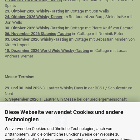
Spirits
23. Oktober 2026 Whisky-Tasting
im Cottage mit Jon Wells
24. Oktober 2026 Whisky-Dinner
im Restaurant zur Burg, Steinstraße mit
Jon Wells
30. Oktober 2026 Whisky-Tasting
im Cottage mit Pierre Kruff von Bacardi
06. November 2026 Stauning-Tasting
im Cottage mit Dominik Peter
03. Dezember 2026 Whisky-Tasting
im Cottage mit Sebastian Minden von
Kirsch-Import
18. Dezember 2026 World Wide Whisky-Tasting
im Cottage mit Lucas
Andreas Werner
Messe-Termine:
29. und 30. Mai 2026
3. Lautrer Whisky Days in der BBS I / Schulzentrum
Nord
5. September 2026
1. Lautrer Gin Messe bei der Siedlergemeinschaft
Lothringer Dell e.V.
Diese Webseite verwendet Cookies und andere
Technologien
Wir verwenden Cookies und ähnliche Technologien, auch von
Drittanbietern, um die ordentliche Funktionsweise der Website zu
gewährleisten, die Nutzung unseres Angebotes zu analysieren und Ihnen