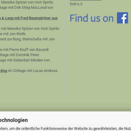
 Mareike Spitzer von Irish Spirits
Dell e.V.
tage mit Dirk Ehlig-MacLeod von
n & Lagg mit Fred Baumgärtner aus
 mit Mareike Spitzer von Irish Spirits
e mit Jon Wells
ant zur Burg, Steinstraße mit Jon
e mit Pierre Kruff von Bacardi
ttage mit Dominik Peter
age mit Sebastian Minden von
ting
im Cottage mit Lucas Andreas
echnologien
Onlineshop erstellen
mit Gambio.de © 2026
tern, um die ordentliche Funktionsweise der Website zu gewährleisten, die Nu