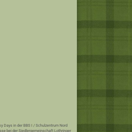
ky Days in der BBS I / Schulzentrum Nord
sse bei der Siedlergemeinschaft Lothringer