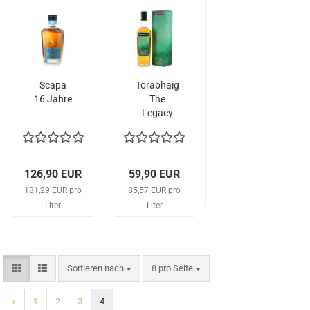
Scapa
Torabhaig
16 Jahre
The
Legacy
Series
Chapter 4
- Sound
Of Sleat
126,90 EUR
59,90 EUR
181,29 EUR pro
85,57 EUR pro
Liter
Liter
Sortieren nach
pro Seite
Sortieren nach
8 pro Seite
«
1
2
3
4