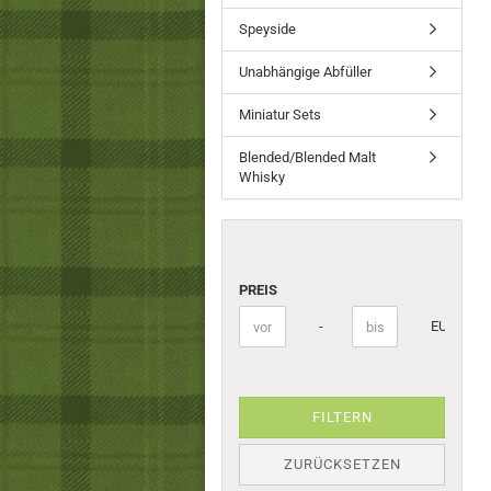
Speyside
Unabhängige Abfüller
Miniatur Sets
Blended/Blended Malt
Whisky
PREIS
PREIS
Preis bis
-
EUR
FILTERN
ZURÜCKSETZEN