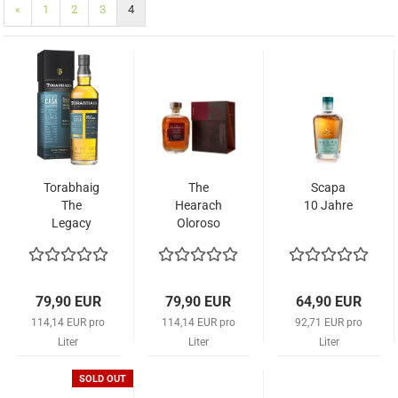
«
1
2
3
4
Torabhaig
The
Scapa
The
Hearach
10 Jahre
Legacy
Oloroso
Series -
Sherry
Allt
Release
Gleann
Batch
79,90 EUR
79,90 EUR
64,90 EUR
Strength
114,14 EUR pro
114,14 EUR pro
92,71 EUR pro
Liter
Liter
Liter
SOLD OUT