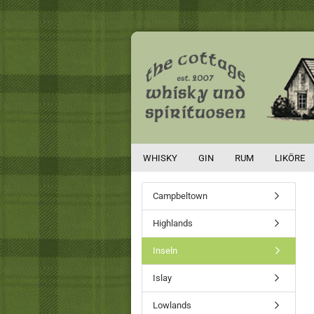
WHISKY
GIN
RUM
LIKÖRE
Campbeltown
Highlands
Inseln
Islay
Lowlands