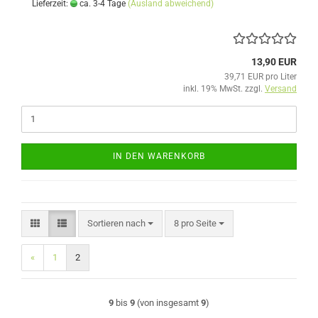
Lieferzeit:
ca. 3-4 Tage
(Ausland abweichend)
13,90 EUR
39,71 EUR pro Liter
inkl. 19% MwSt. zzgl.
Versand
IN DEN WARENKORB
Sortieren nach
pro Seite
Sortieren nach
8 pro Seite
«
1
2
9
bis
9
(von insgesamt
9
)