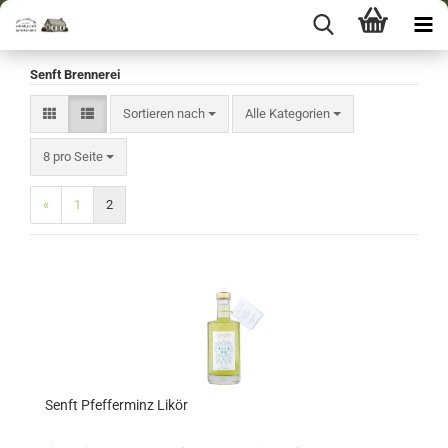
Senft Brennerei
Sortieren nach
Sortieren nach
Alle Kategorien
pro Seite
8 pro Seite
«
1
2
Senft Pfefferminz Likör