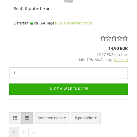
Senft Kräuter Likör
Lieferzeit:
ca. 3-4 Tage
(Ausland abweichend)
14,90 EUR
42,57 EUR pro Liter
inkl. 19% MwSt. zzgl.
Versand
IN DEN WARENKORB
Sortieren nach
pro Seite
Sortieren nach
8 pro Seite
1
2
»