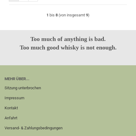
1
bis
8
(von insgesamt
9
)
Too much of anything is bad.
Too much good whisky is not enough.
MEHR ÜBER...
Sitzung unterbrochen
Impressum
Kontakt
Anfahrt
Versand- & Zahlungsbedingungen