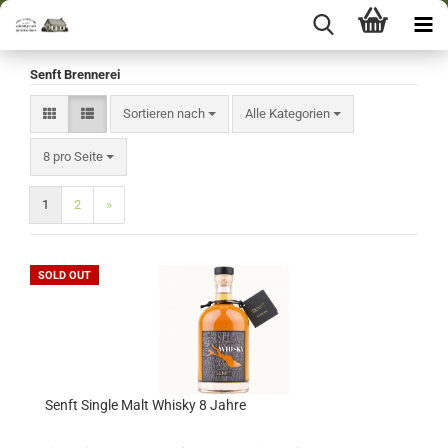
Senft Brennerei
Sortieren nach
Sortieren nach
Alle Kategorien
pro Seite
8 pro Seite
1
2
»
SOLD OUT
Senft Single Malt Whisky 8 Jahre