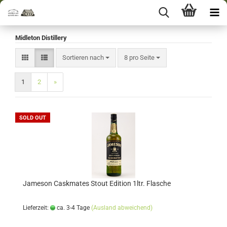
Midleton Distillery
Sortieren nach
pro Seite
Sortieren nach
8 pro Seite
1
2
»
SOLD OUT
Jameson Caskmates Stout Edition 1ltr. Flasche
Lieferzeit:
ca. 3-4 Tage
(Ausland abweichend)