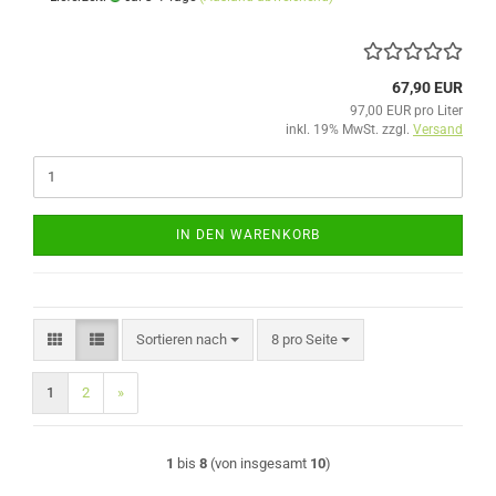
67,90 EUR
97,00 EUR pro Liter
inkl. 19% MwSt. zzgl.
Versand
IN DEN WARENKORB
Sortieren nach
pro Seite
Sortieren nach
8 pro Seite
1
2
»
1
bis
8
(von insgesamt
10
)